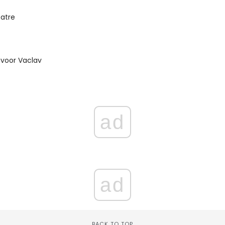
eatre
voor Vaclav
ad
ad
BACK TO TOP