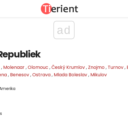
ad
Republiek
,
Molenaar
,
Olomouc
,
Český Krumlov
,
Znojmo
,
Turnov
,
ena
,
Benesov
,
Ostrava
,
Mlada Boleslav
,
Mikulov
 Amerika
s