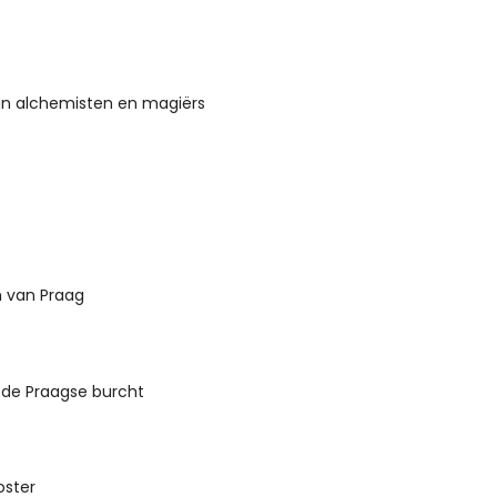
 alchemisten en magiërs
 van Praag
 de Praagse burcht
oster