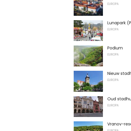
EUROPA
Lunapark (
EUROPA
Podium
EUROPA
Nieuw stad
EUROPA
Oud stadhu
EUROPA
Vranov-rese
EUROPA