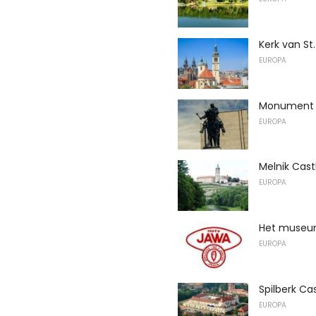
Kerk van St
EUROPA
Monument v
EUROPA
Melnik Cast
EUROPA
Het museu
EUROPA
Spilberk Ca
EUROPA