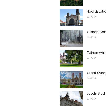
Hoofdstati
EUROPA
Olshan Ce
EUROPA
Tuinen van 
EUROPA
Great Syna
EUROPA
Joods stad
EUROPA