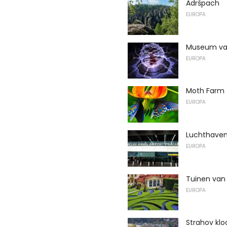
Adršpach
EUROPA
Museum van
EUROPA
Moth Farm
EUROPA
Luchthaven
EUROPA
Tuinen van
EUROPA
Strahov klo