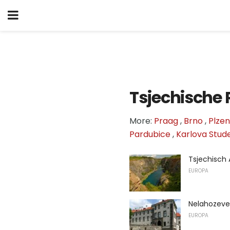
Tsjechische 
More:
Praag
,
Brno
,
Plzen
Pardubice
,
Karlova Stud
Tsjechisch
EUROPA
Nelahozeve
EUROPA