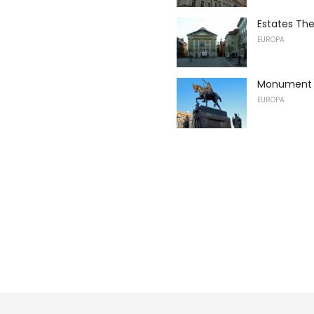
Estates Th
EUROPA
Monument 
EUROPA