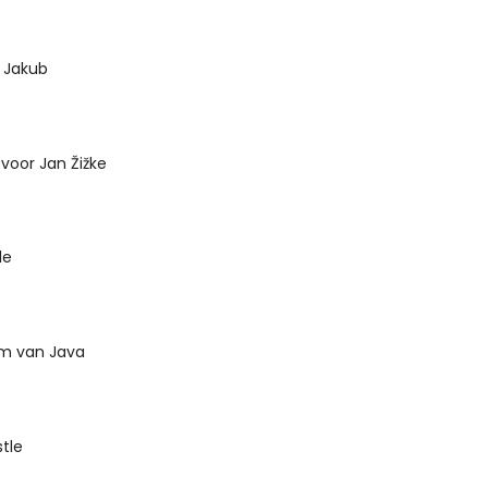
. Jakub
oor Jan Žižke
le
m van Java
stle