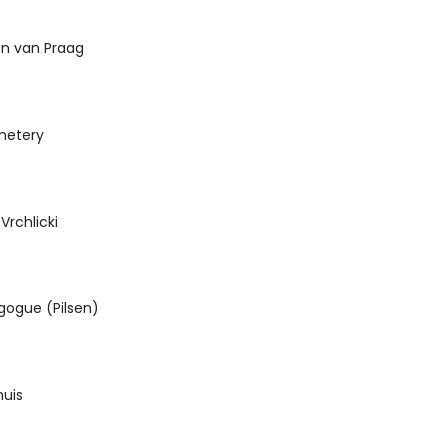
on van Praag
metery
Vrchlicki
gogue (Pilsen)
huis