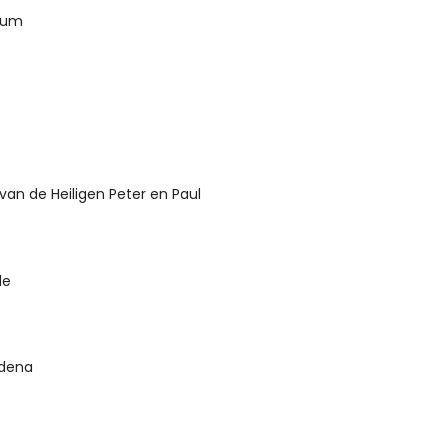
eum
van de Heiligen Peter en Paul
le
udena