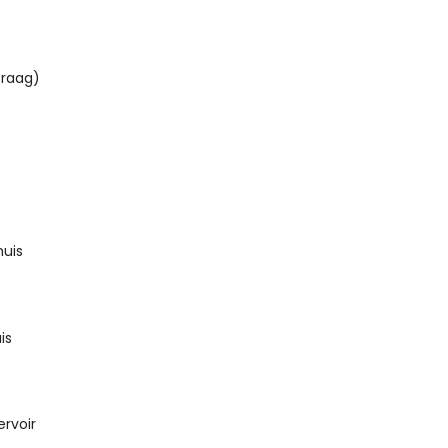
Praag)
huis
is
rvoir