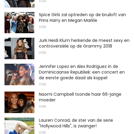
STER
Spice Girls zal optreden op de bruiloft van
Prins Harry en Megan Markle
STER
Jurk Heidi Klum herkende de meest sexy en
controversiële op de Grammy 2018
STER
Jennifer Lopez en Alex Rodriguez in de
Dominicaanse Republiek: een concert en
de eerste goede daad als koppel
STER
Naomi Campbell toonde haar 66-jarige
moeder
STER
Lauren Conrad, de ster van de serie
"Hollywood Hills", is zwanger!
STER