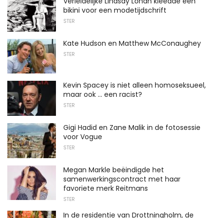
Verleidelijke Lindsay Lohan kleedde een
bikini voor een modetijdschrift
STER
Kate Hudson en Matthew McConaughey
STER
Kevin Spacey is niet alleen homoseksueel,
maar ook ... een racist?
STER
Gigi Hadid en Zane Malik in de fotosessie
voor Vogue
STER
Megan Markle beëindigde het
samenwerkingscontract met haar
favoriete merk Reitmans
STER
In de residentie van Drottningholm, de